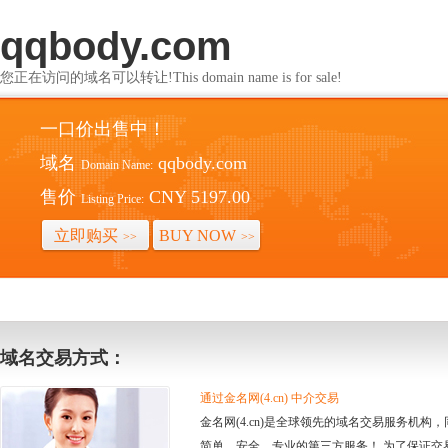
qqbody.com
您正在访问的域名可以转让!This domain name is for sale!
一口价出售中！
域名
qqbody.com
Domain Name:
售价
CNY 5197.00
Listing Price:
立即购买
BUY NOW
>>
>>
域名交易方式：
通过金名网(4.cn) 中介交易
金名网(4.cn)是全球领先的域名交易服务机
简单、安全、专业的第三方服务！ 为了保证交