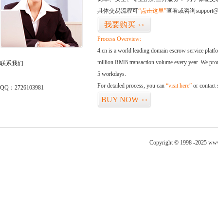
具体交易流程可
“点击这里”
查看或咨询support@
我要购买
>>
Process Overview:
4.cn is a world leading domain escrow service plat
million RMB transaction volume every year. We promi
联系我们
5 workdays.
For detailed process, you can
“visit here”
or contact
QQ：2726103981
BUY NOW
>>
Copyright © 1998 -2025 www